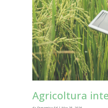
Agricoltura int
da
Dynamica Srl
|
Mar 25, 2026